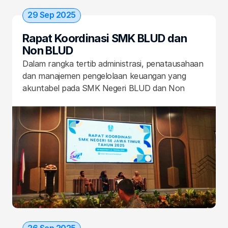
29 Sep 2025
Rapat Koordinasi SMK BLUD dan 
Non BLUD
Dalam rangka tertib administrasi, penatausahaan 
dan manajemen pengelolaan keuangan yang 
akuntabel pada SMK Negeri BLUD dan Non 
BLUD di Provinsi Jawa Timur, pada 29 -30 
September 2025 bertempat di Hotel Mercure 
Surabaya diadakan Rapat Koordinasi yang dihadiri 
oleh Kepala Sekolah bersama 2 staf dari kurang 
lebih 150 SMK Negeri di Wilayah Kerja 1 dan 3 
Provinsi Jawa Timur.