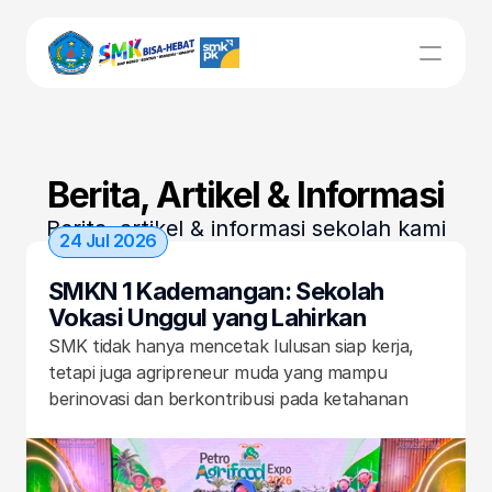
UNIT KERJA
Bursa Kerja Khusus
Berita, Artikel & Informasi
Berita, artikel & informasi sekolah kami
Kurikulum
24 Jul 2026
SMKN 1 Kademangan: Sekolah 
Kesiswaan
Vokasi Unggul yang Lahirkan 
Agripreneur Muda di Petro Agrifood 
SMK tidak hanya mencetak lulusan siap kerja, 
Sarpras
Expo 2026
tetapi juga agripreneur muda yang mampu 
berinovasi dan berkontribusi pada ketahanan 
LSP
pangan nasional. Hal itu dibuktikan oleh SMKN 1 
Kademangan, Kabupaten Blitar, yang berhasil 
meraih prestasi luar biasa dalam Petro Agrifood 
Beranda