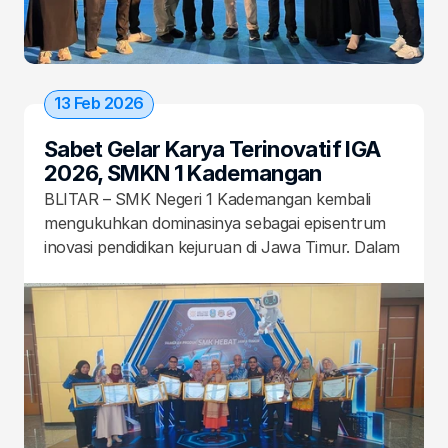
13 Feb 2026
Sabet Gelar Karya Terinovatif IGA 
2026, SMKN 1 Kademangan 
Revolusi Sektor Pertanian dan 
BLITAR – SMK Negeri 1 Kademangan kembali 
Perikanan
mengukuhkan dominasinya sebagai episentrum 
inovasi pendidikan kejuruan di Jawa Timur. Dalam 
ajang bergengsi Innovative Government Award 
(IGA) 2026 yang dihelat oleh Dinas Pendidikan 
Provinsi Jawa Timur, sekolah ini sukses meraih 
penghargaan atas dedikasi luar biasa dalam 
melahirkan karya-karya terinovatif yang 
berdampak langsung pada masyarakat