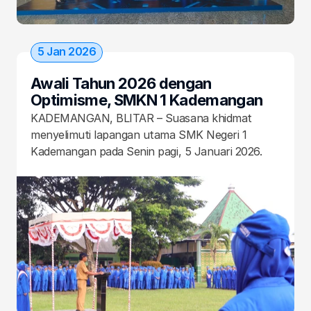
5 Jan 2026
Awali Tahun 2026 dengan 
Optimisme, SMKN 1 Kademangan 
Gelar Upacara Pembukaan 
KADEMANGAN, BLITAR – Suasana khidmat 
Semester Genap
menyelimuti lapangan utama SMK Negeri 1 
Kademangan pada Senin pagi, 5 Januari 2026. 
Seluruh civitas akademika berkumpul dalam 
upacara bendera perdana yang menandai 
dimulainya kegiatan belajar mengajar (KBM) 
Semester Genap Tahun Ajaran 2025/2026