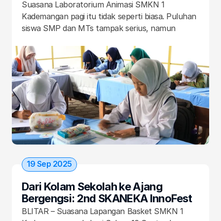
Petualangan bagi Calon Animator 
Suasana Laboratorium Animasi SMKN 1 
Blitar Raya
Kademangan pagi itu tidak seperti biasa. Puluhan 
siswa SMP dan MTs tampak serius, namun 
antusias, menyapukan pensil dan kuas di atas 
kertas. Mereka adalah 31 peserta Lomba Drawing 
Competition “Petualangan Dunia Fantasi” yang 
digelar dalam rangkaian SKANEKA Innofest 2025 
pada 17 September lalu. Acara yang berlangsung 
dari pukul 07.30 hingga 11.00 WIB ini bukan 
sekadar kompetisi, melainkan sebuah perjalanan 
kreatif yang didukung penuh oleh sekolah.
19 Sep 2025
Dari Kolam Sekolah ke Ajang 
Bergengsi: 2nd SKANEKA InnoFest 
Koi Festival 2025 Merajut Asa dan 
BLITAR – Suasana Lapangan Basket SMKN 1 