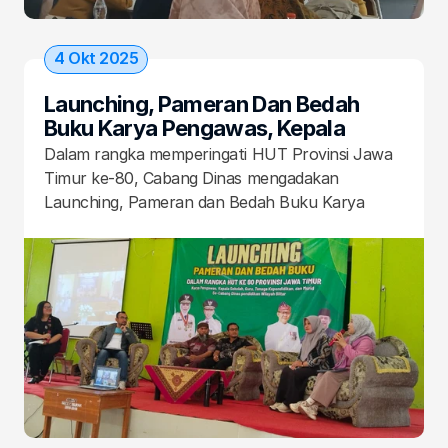
4 Okt 2025
Launching, Pameran Dan Bedah 
Buku Karya Pengawas, Kepala 
Sekolah, Gtk Dan Siswa Cabang 
Dalam rangka memperingati HUT Provinsi Jawa 
Dinas Pendidikan Wilayah Blitar
Timur ke-80, Cabang Dinas mengadakan 
Launching, Pameran dan Bedah Buku Karya 
Pengawas, Kepala Sekolah, GTK dan Siswa 
Cabang Dinas Pendidikan Wilayah Blitar pada 
Sabtu – Minggu, 4-5 Oktober 2025 di Aula SMAN 
4 Blitar.