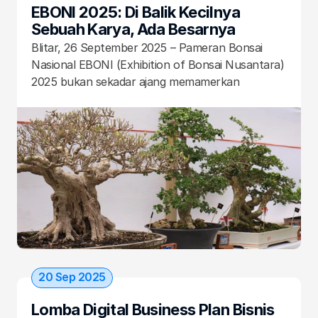
EBONI 2025: Di Balik Kecilnya 
Sebuah Karya, Ada Besarnya 
Ketekunan dan Cinta
Blitar, 26 September 2025 – Pameran Bonsai 
Nasional EBONI (Exhibition of Bonsai Nusantara) 
2025 bukan sekadar ajang memamerkan 
keindahan pohon dalam miniatur. Lebih dari itu, 
event ini adalah sebuah narasi panjang tentang 
perjalanan, ketekunan, dan harmoni antara 
manusia dan alam. Salah satu naratornya adalah 
Endri Noor Iksan, seorang bonsais (seniman 
bonsai) yang karyanya turut menghiasi ruang 
pamer.
20 Sep 2025
Lomba Digital Business Plan Bisnis 