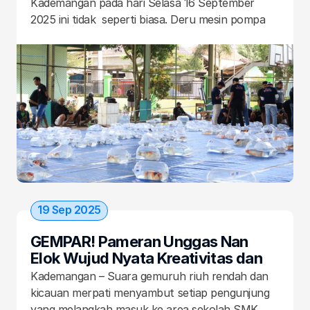
Prestasi
Kademangan pada hari Selasa 16 September 
2025 ini tidak  seperti biasa. Deru mesin pompa 
air dan gemericik air yang jernih akan 
menggantikan suara dribble bola. Lapangan itu 
telah berubah menjadi sebuah galeri hidup, di 
mana ratusan karya agung alam berenang 
dengan anggun dalam bak-bak berderet. Mereka 
adalah ikan koi, si ‘jewel of the pond’ (permata 
kolam), yang siap diadu keindahan, bentuk, dan 
warnanya dalam “2nd SKANEKA InnoFest 
Kontes Koi Festival 2025”.
19 Sep 2025
GEMPAR! Pameran Unggas Nan 
Elok Wujud Nyata Kreativitas dan 
Kewirausahaan Siswa SMK 
Kademangan – Suara gemuruh riuh rendah dan 
Kademangan
kicauan merpati menyambut setiap pengunjung 
yang melangkah masuk ke area sekolah SMK 