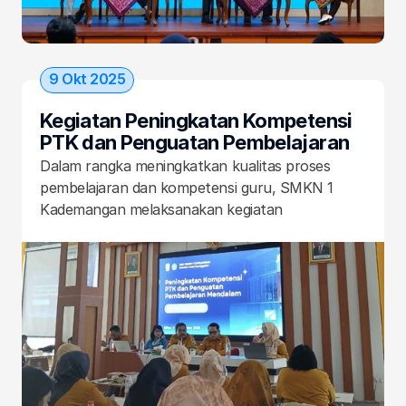
9 Okt 2025
Kegiatan Peningkatan Kompetensi 
PTK dan Penguatan Pembelajaran 
Mendalam SMKN 1 Kademangan, 9 
Dalam rangka meningkatkan kualitas proses 
Oktober 2025
pembelajaran dan kompetensi guru, SMKN 1 
Kademangan melaksanakan kegiatan 
Peningkatan Kompetensi PTK (Pendidik dan 
Tenaga Kependidikan) serta Penguatan 
Pembelajaran Mendalam (Deep Learning) pada 
Rabu, 9 Oktober 2025.