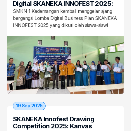
Digital SKANEKA INNOFEST 2025: 
Wadah Kreativitas Anak Muda 
SMKN 1 Kademangan kembali menggelar ajang 
Blitar Raya
bergengsi Lomba Digital Business Plan SKANEKA 
INNOFEST 2025 yang diikuti oleh siswa-siswi 
SMP/MTs se-Blitar Raya. Kegiatan ini bertujuan 
untuk mencari bibit unggul yang memiliki minat 
dan bakat dalam bidang kewirausahaan digital, 
sekaligus memperkenalkan jurusan Bisnis Digital 
yang tersedia di SMKN 1 Kademangan.
19 Sep 2025
SKANEKA Innofest Drawing 
Competition 2025: Kanvas 