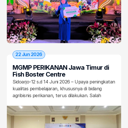
Expo (PAE) 2026 yang digelar PT Petrokimia 
Gresik di Gresik pada 25–27 Juli 2026.
Profil
Blog
Agribisnis Ternak Unggas
Agribisnis Pertanian dan Holtikultura
22 Jun 2026
Teknik Kendaraan Otomotif
Agribisnis Perikanan Air Tawar
MGMP PERIKANAN Jawa Timur di 
Bisnis Digital
Fish Boster Centre
Teknik Jaringan Komputer dan 
Telekomunikasi
Sidoarjo-12 s.d 14 Juni 2026 – Upaya peningkatan 
Animasi
kualitas pembelajaran, khususnya di bidang 
agribisnis perikanan, terus dilakukan. Salah 
satunya melalui kegiatan workshop pembelajaran 
Alfamart Class
MikroTik Academy
mendalam yang digelar bagi para guru SMK 
melalui wadah MGMP Perikanan Jawa Timur.