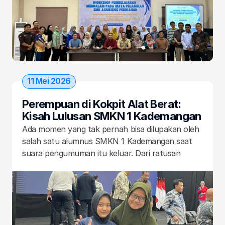
11 Mei 2026
Perempuan di Kokpit Alat Berat: 
Kisah Lulusan SMKN 1 Kademangan 
yang Menembus Batas Industri
Ada momen yang tak pernah bisa dilupakan oleh 
salah satu alumnus SMKN 1 Kademangan saat 
suara pengumuman itu keluar. Dari ratusan 
pendaftar seleksi UT School (United Tractors 
School), ia tercatat sebagai satu dari hanya tujuh 
orang yang lolos. Tapi ada yang lebih istimewa: ia 
adalah satu‑satunya perempuan di angkatan itu. 
“Yang saya rasakan pertama kali dinyatakan 