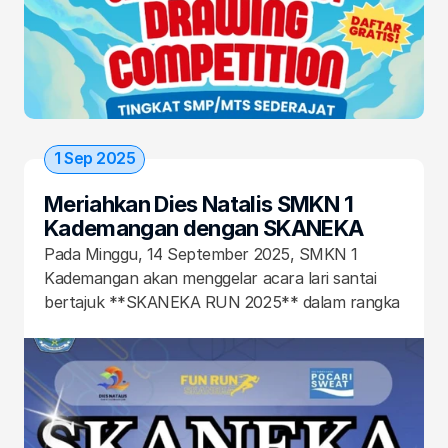
InnoFest 2025” melalui “Lomba Menggambar 
“Petualangan Dunia Fantasi” untuk siswa SMP 
dan MTs se-Blitar Raya.
1 Sep 2025
Meriahkan Dies Natalis SMKN 1 
Kademangan dengan SKANEKA 
RUN 2025! 
Pada Minggu, 14 September 2025, SMKN 1 
Kademangan akan menggelar acara lari santai 
bertajuk **SKANEKA RUN 2025** dalam rangka 
merayakan Dies Natalis Sekolah. Acara yang 
dipersembahkan untuk seluruh komunitas 
sekolah dan masyarakat umum ini akan dimulai 
pukul 06.00 pagi dengan rute sejauh 5 KM yang 
menyenangkan dan penuh keceriaan.