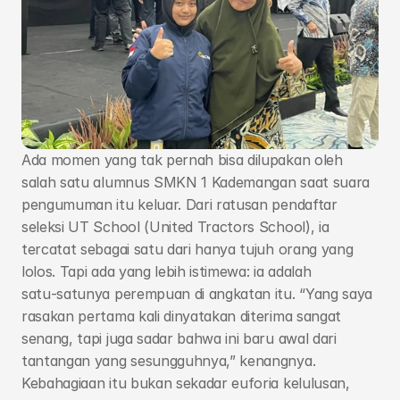
Profil
Blog
Agribisnis Ternak Unggas
Agribisnis Pertanian dan Holtikultura
Ada momen yang tak pernah bisa dilupakan oleh 
Teknik Kendaraan Otomotif
salah satu alumnus SMKN 1 Kademangan saat suara 
Agribisnis Perikanan Air Tawar
pengumuman itu keluar. Dari ratusan pendaftar 
Bisnis Digital
seleksi UT School (United Tractors School), ia 
Teknik Jaringan Komputer dan 
tercatat sebagai satu dari hanya tujuh orang yang 
Telekomunikasi
lolos. Tapi ada yang lebih istimewa: ia adalah 
Animasi
satu‑satunya perempuan di angkatan itu. “Yang saya 
rasakan pertama kali dinyatakan diterima sangat 
Alfamart Class
senang, tapi juga sadar bahwa ini baru awal dari 
MikroTik Academy
tantangan yang sesungguhnya,” kenangnya. 
Kebahagiaan itu bukan sekadar euforia kelulusan, 