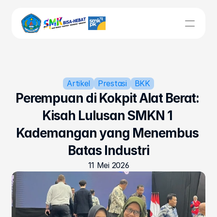
UNIT KERJA
Bursa Kerja Khusus
Artikel
Prestasi
BKK
Perempuan di Kokpit Alat Berat: 
Kurikulum
Kisah Lulusan SMKN 1 
Kesiswaan
Kademangan yang Menembus 
Batas Industri
Sarpras
11 Mei 2026
LSP
Beranda