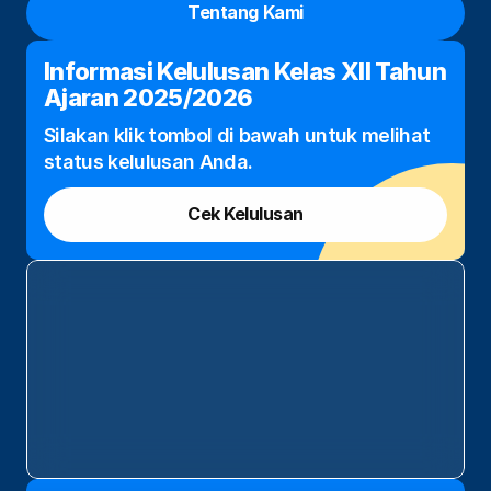
Tentang Kami
Profil
Informasi Kelulusan Kelas XII Tahun 
Ajaran 2025/2026
Blog
Silakan klik tombol di bawah untuk melihat 
status kelulusan Anda.
Agribisnis Ternak Unggas
Agribisnis Pertanian dan Holtikultura
Cek Kelulusan
Teknik Kendaraan Otomotif
Agribisnis Perikanan Air Tawar
Bisnis Digital
Teknik Jaringan Komputer dan 
Telekomunikasi
Animasi
Alfamart Class
MikroTik Academy