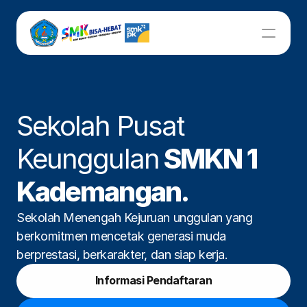
UNIT KERJA
Bursa Kerja Khusus
Sekolah Pusat 
Kurikulum
Keunggulan
 SMKN 1 
Kademangan.
Kesiswaan
Sekolah Menengah Kejuruan unggulan yang 
Sarpras
berkomitmen mencetak generasi muda 
berprestasi, berkarakter, dan siap kerja.
LSP
Informasi Pendaftaran
Beranda