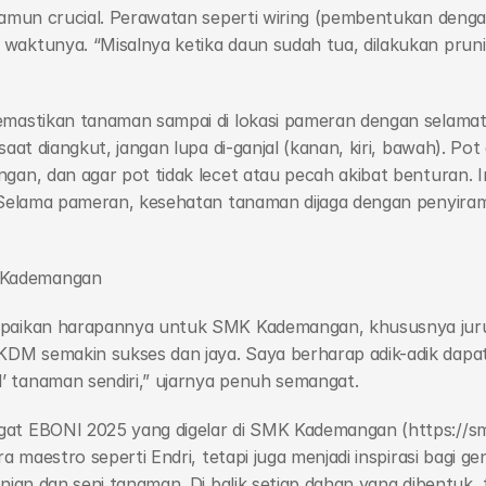
 namun crucial. Perawatan seperti wiring (pembentukan denga
waktunya. “Misalnya ketika daun sudah tua, dilakukan pruni
emastikan tanaman sampai di lokasi pameran dengan selamat
aat diangkut, jangan lupa di-ganjal (kanan, kiri, bawah). Pot 
gan, dan agar pot tidak lecet atau pecah akibat benturan. I
 Selama pameran, kesehatan tanaman dijaga dengan penyiraman 
 Kademangan
mpaikan harapannya untuk SMK Kademangan, khususnya juru
M semakin sukses dan jaya. Saya berharap adik-adik dapat 
 tanaman sendiri,” ujarnya penuh semangat.
at EBONI 2025 yang digelar di SMK Kademangan (https://smkk
ra maestro seperti Endri, tetapi juga menjadi inspirasi bagi g
nian dan seni tanaman. Di balik setiap dahan yang dibentuk, 