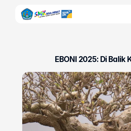
UNIT KERJA
Bursa Kerja Khusus
EBONI 2025: Di Balik
Kurikulum
Kesiswaan
Sarpras
LSP
Beranda