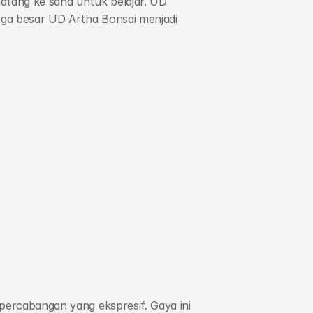
tang ke sana untuk belajar. UD 
ga besar UD Artha Bonsai menjadi 
percabangan yang ekspresif. Gaya ini 