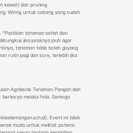
n kawat) dan pruning 
ng. Wiring untuk cabang yang sudah 
. “Pastikan tanaman sehat dan 
dibungkus jika jaraknya jauh agar 
ntinya, tanaman tidak boleh goyang 
rutin pagi dan sore, terlebih jika 
san Agribisnis Tanaman Pangan dan 
berkarya melalui hobi. Semoga 
ademangan.sch.id). Event ini tidak 
enerasi muda untuk melihat potensi 
tersirat pesan tentang keindahan, 