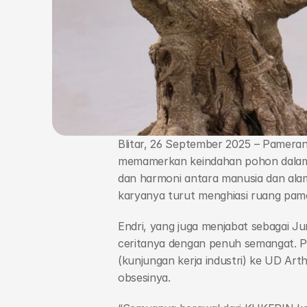
Profil
Blog
Agribisnis Ternak Unggas
Agribisnis Pertanian dan Holtikultura
Teknik Kendaraan Otomotif
Blitar, 26 September 2025 – Pameran
Agribisnis Perikanan Air Tawar
memamerkan keindahan pohon dalam min
Bisnis Digital
dan harmoni antara manusia dan alam
Teknik Jaringan Komputer dan Telekomunikasi
Animasi
karyanya turut menghiasi ruang pam
Endri, yang juga menjabat sebagai J
Alfamart Class
ceritanya dengan penuh semangat. Pe
MikroTik Academy
(kunjungan kerja industri) ke UD Art
obsesinya.