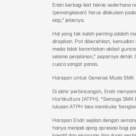
Endri berbagi kiat teknis sederhana
(pemangkasan) harus dilakukan pada 
siap,” jelasnya.
Hal yang tak kalah penting adalah m
dirapikan. Pot dibersihkan, kemudian s
media tidak berantakan akibat guncan
selama perjalanan,” paparnya detail.
cuaca sangat panas.
Harapan untuk Generasi Muda SMK
Di akhir perbincangan, Endri menya
Hortikultura (ATPH). “Semoga SMK KD
lulusan ATPH bisa membuka ‘bengkel’
Harapan Endri sejalan dengan semang
hanya menjadi ajang apresiasi bagi pa
kreatif dan ekonomis dari dunia perta