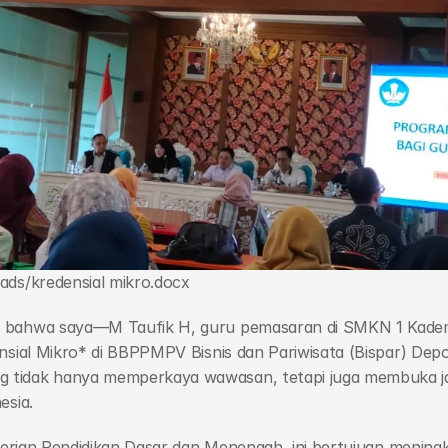
ads/kredensial mikro.docx 
 bahwa saya—M Taufik H, guru pemasaran di SMKN 1 Kadema
sial Mikro* di BBPPMPV Bisnis dan Pariwisata (Bispar) Depok.
 tidak hanya memperkaya wawasan, tetapi juga membuka ja
esia.
enterian Pendidikan Dasar dan Menengah, ini bertujuan meni