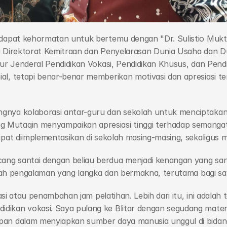
ndapat kehormatan untuk bertemu dengan "Dr. Sulistio Mukti
i Direktorat Kemitraan dan Penyelarasan Dunia Usaha dan Du
tur Jenderal Pendidikan Vokasi, Pendidikan Khusus, dan Pen
al, tetapi benar-benar memberikan motivasi dan apresiasi 
gnya kolaborasi antar-guru dan sekolah untuk menciptakan 
utaqin menyampaikan apresiasi tinggi terhadap semangat p
apat diimplementasikan di sekolah masing-masing, sekaligus 
ng santai dengan beliau berdua menjadi kenangan yang san
alah pengalaman yang langka dan bermakna, terutama bagi saya
ikasi atau penambahan jam pelatihan. Lebih dari itu, ini adala
ikan vokasi. Saya pulang ke Blitar dengan segudang materi,
an dalam menyiapkan sumber daya manusia unggul di bidang b