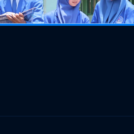
Menu
Program Keahlian
Beranda
ATUG
Profil
ATPH
ngan 
Blog
TKRO
r
AlfaClass
APAT
mail:
MikroTik Academy
BDP
o.id
TJKT
Animasi