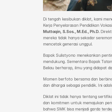
Di tengah kesibukan diklat, kami me
Kerja Penyelarasan Pendidikan Vokas
Muttaqin, S.Sos., M.Ed., Ph.D. 
Direk
mereka tidak hanya sekadar seremoni
mencetak generasi unggul.
Bapak Sulistyono menekankan pentin
mendukung. Sementara Bapak Tatang M
Beliau berharap, ilmu yang didapat d
Momen berfoto bersama dan berbinca
dan dihargai sebagai pendidik. Ini ad
Diklat ini tidak hanya tentang sertif
dan komitmen untuk memajukan pendid
bahwa SMK bisa menjadi garda terdep