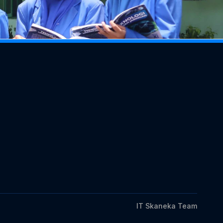
Tautan Penting
Dapodikdasmen
Informasi NISN
Tracer Study Vokasi
IT Skaneka Team