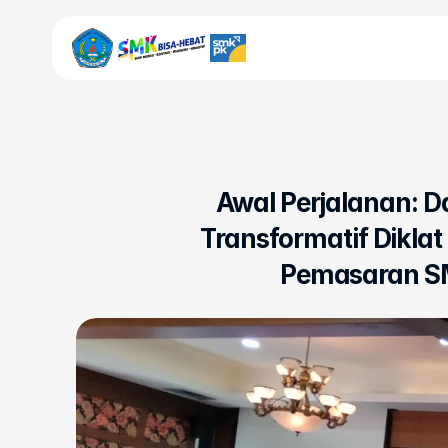
UNIT KERJA
Bursa Kerja Khusus
Awal Perjalanan: D
Kurikulum
Transformatif Diklat 
Kesiswaan
Pemasaran SM
Sarpras
LSP
Beranda