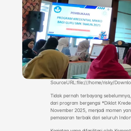
Profil
Blog
Agribisnis Ternak Unggas
Agribisnis Pertanian dan Holtikultura
Teknik Kendaraan Otomotif
Agribisnis Perikanan Air Tawar
Bisnis Digital
Teknik Jaringan Komputer dan Telekomunikasi
SourceURL:file:///home/risky/Downlo
Animasi
Tidak pernah terbayang sebelumnya,
Alfamart Class
dari program bergengsi *Diklat Kreden
MikroTik Academy
November 2025, menjadi momen yang
pemasaran terbaik dari seluruh Indon
Kegiatan yang difasilitasi oleh Kem