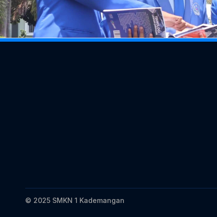
SMKN 1 Kademangan
Jl. Sadewo No. 01 Kadema
Blitar 
Kode Pos 66161 Jawa Timu
Telp. /Fax (0342) 815208 e
smkkademangan@yahoo.c
© 2025 SMKN 1 Kademangan