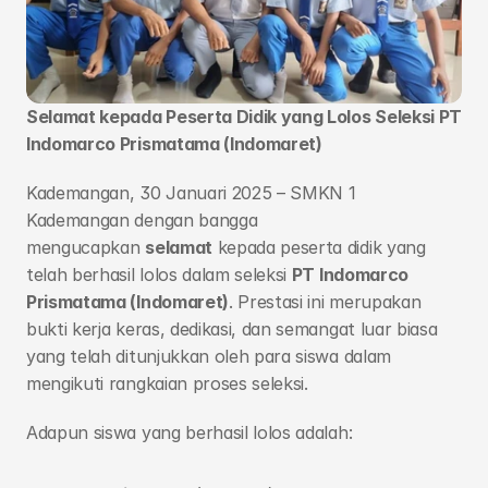
Profil
Blog
Selamat kepada Peserta Didik yang Lolos Seleksi PT 
Indomarco Prismatama (Indomaret)
Agribisnis Ternak Unggas
Agribisnis Pertanian dan Holtikultura
Kademangan, 30 Januari 2025 – SMKN 1 
Teknik Kendaraan Otomotif
Kademangan dengan bangga 
Agribisnis Perikanan Air Tawar
mengucapkan 
selamat
 kepada peserta didik yang 
Bisnis Digital
telah berhasil lolos dalam seleksi 
PT Indomarco 
Teknik Jaringan Komputer dan 
Prismatama (Indomaret)
. Prestasi ini merupakan 
Telekomunikasi
bukti kerja keras, dedikasi, dan semangat luar biasa 
Animasi
yang telah ditunjukkan oleh para siswa dalam 
mengikuti rangkaian proses seleksi.
Alfamart Class
MikroTik Academy
Adapun siswa yang berhasil lolos adalah: