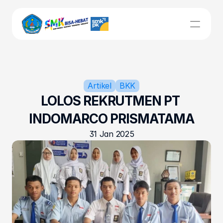
UNIT KERJA
Bursa Kerja Khusus
Artikel
BKK
LOLOS REKRUTMEN PT 
Kurikulum
INDOMARCO PRISMATAMA
Kesiswaan
31 Jan 2025
Sarpras
LSP
Beranda