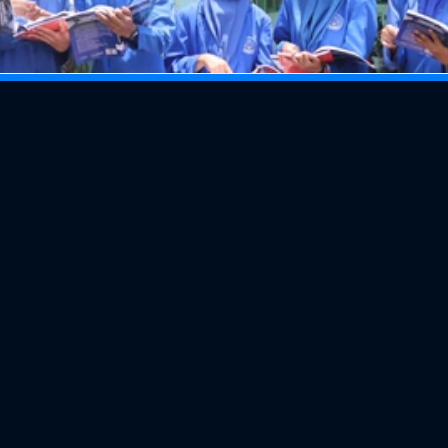
SMKN 1 Kademangan
Jl. Sadewo No. 01 Kademangan Blitar 
Kode Pos 66161 Jawa Timur
Telp. /Fax (0342) 815208 email:
smkkademangan@yahoo.co.id
Menu
Beranda